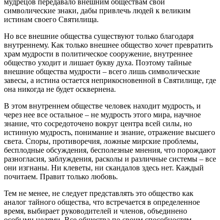
мудрецов передавало внешним обществам свои
символические знаки, дабы привлечь людей к великим
истинам своего Святилища.
Но все внешние общества существуют только благодаря
внутреннему. Как только внешнее общество хочет превратить
храм мудрости в политическое сооружение, внутреннее
общество уходит и лишает букву духа. Поэтому тайные
внешние общества мудрости – всего лишь символические
завесы, а истина остается неприкосновенной в Святилище, где
она никогда не будет осквернена.
В этом внутреннем обществе человек находит мудрость, и
через нее все остальное – не мудрость этого мира, научное
знание, что сосредоточено вокруг центра всей силы, но
истинную мудрость, понимание и знание, отражение высшего
света. Споры, противоречия, ложные мирские проблемы,
бесплодные обсуждения, бесполезные мнения, что порождают
разногласия, заблуждения, расколы и различные системы – все
они изгнаны. Ни клеветы, ни скандалов здесь нет. Каждый
почитаем. Правит только любовь.
Тем не менее, не следует представлять это общество как
аналог тайного общества, что встречается в определенное
время, выбирает руководителей и членов, объединено
особыми целями. Все общества по своим способностям