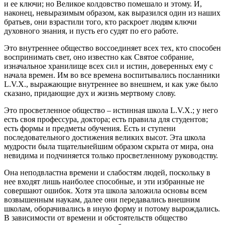
и ее ключи; но Великое колдовство помешало и этому. И,
наконец, невыразимым образом, как выразился один из наших
братьев, они взрастили того, кто раскроет людям ключи
духовного знания, и пусть его судят по его работе.
Это внутреннее общество воссоединяет всех тех, кто способен
воспринимать свет, оно известно как Святое собрание,
изначальное хранилище всех сил и истин, доверенных ему с
начала времен. Им во все времена воспитывались посланники
L.V.X., выражающие внутреннее во внешнем, и как уже было
сказано, придающие дух и жизнь мертвому слову.
Это просветленное общество – истинная школа L.V.X.; у него
есть своя профессура, доктора; есть правила для студентов;
есть формы и предметы обучения. Есть и ступени
последовательного достижения великих высот. Эта школа
мудрости была тщательнейшим образом скрыта от мира, она
невидима и подчиняется только просветленному руководству.
Она неподвластна времени и слабостям людей, поскольку в
нее входят лишь наиболее способные, и эти избранные не
совершают ошибок. Хотя эта школа заложила основы всем
возвышенным наукам, далее они передавались внешним
школам, оборачивались в иную форму и потому вырождались.
В зависимости от времени и обстоятельств общество