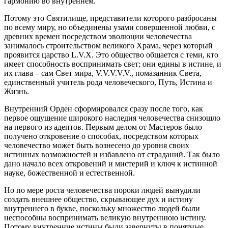
гармонию во внутреннем.
Потому это Святилище, представители которого разбросаны
по всему миру, но объединены узами совершенной любви, с
древних времен посредством эволюции человечества
занималось строительством великого Храма, через который
проявится царство L.V.X. Это общество общается с теми, кто
имеет способность воспринимать свет; они едины в истине, и
их глава – сам Свет мира, V.V.V.V.V., помазанник Света,
единственный учитель рода человеческого, Путь, Истина и
Жизнь.
Внутренний Орден сформировался сразу после того, как
первое ощущение широкого наследия человечества снизошло
на первого из адептов. Первым делом от Мастеров было
получено откровение о способах, посредством которых
человечество может быть вознесено до уровня своих
истинных возможностей и избавлено от страданий. Так было
дано начало всех откровений и мистерий и ключ к истинной
науке, божественной и естественной.
Но по мере роста человечества пороки людей вынудили
создать внешнее общество, скрывающее дух и истину
внутреннего в букве, поскольку множество людей были
неспособны воспринимать великую внутреннюю истину.
Потому внутренние истины были завернуты в понятные