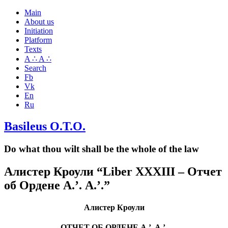
Main
About us
Initiation
Platform
Texts
A ∴ A ∴
Search
Fb
Vk
En
Ru
Basileus O.T.O.
Do what thou wilt shall be the whole of the law
Алистер Кроули “Liber XXXIII – Отчет
об Ордене А.’. А.’.”
Алистер Кроули
ОТЧЕТ ОБ ОРДЕНЕ A.’. A.’.