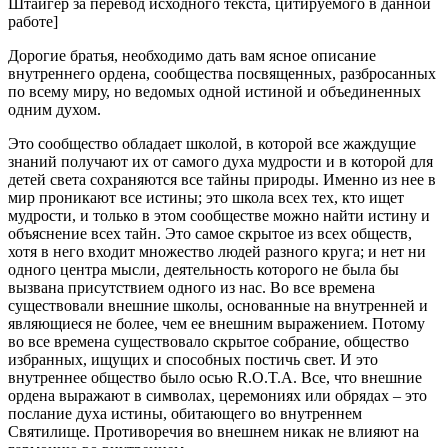
Штайгер за перевод исходного текста, цитируемого в данной
работе]
Дорогие братья, необходимо дать вам ясное описание
внутреннего ордена, сообщества посвященных, разбросанных
по всему миру, но ведомых одной истиной и объединенных
одним духом.
Это сообщество обладает школой, в которой все жаждущие
знаний получают их от самого духа мудрости и в которой для
детей света сохраняются все тайны природы. Именно из нее в
мир проникают все истины; это школа всех тех, кто ищет
мудрости, и только в этом сообществе можно найти истину и
объяснение всех тайн. Это самое скрытое из всех обществ,
хотя в него входит множество людей разного круга; и нет ни
одного центра мысли, деятельность которого не была бы
вызвана присутствием одного из нас. Во все времена
существовали внешние школы, основанные на внутренней и
являющиеся не более, чем ее внешним выражением. Потому
во все времена существовало скрытое собрание, общество
избранных, ищущих и способных постичь свет. И это
внутреннее общество было осью R.O.T.A. Все, что внешние
ордена выражают в символах, церемониях или обрядах – это
послание духа истины, обитающего во внутреннем
Святилище. Противоречия во внешнем никак не влияют на