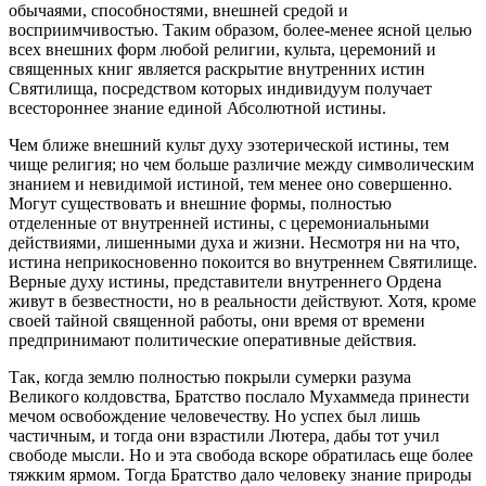
обычаями, способностями, внешней средой и
восприимчивостью. Таким образом, более-менее ясной целью
всех внешних форм любой религии, культа, церемоний и
священных книг является раскрытие внутренних истин
Святилища, посредством которых индивидуум получает
всестороннее знание единой Абсолютной истины.
Чем ближе внешний культ духу эзотерической истины, тем
чище религия; но чем больше различие между символическим
знанием и невидимой истиной, тем менее оно совершенно.
Могут существовать и внешние формы, полностью
отделенные от внутренней истины, с церемониальными
действиями, лишенными духа и жизни. Несмотря ни на что,
истина неприкосновенно покоится во внутреннем Святилище.
Верные духу истины, представители внутреннего Ордена
живут в безвестности, но в реальности действуют. Хотя, кроме
своей тайной священной работы, они время от времени
предпринимают политические оперативные действия.
Так, когда землю полностью покрыли сумерки разума
Великого колдовства, Братство послало Мухаммеда принести
мечом освобождение человечеству. Но успех был лишь
частичным, и тогда они взрастили Лютера, дабы тот учил
свободе мысли. Но и эта свобода вскоре обратилась еще более
тяжким ярмом. Тогда Братство дало человеку знание природы