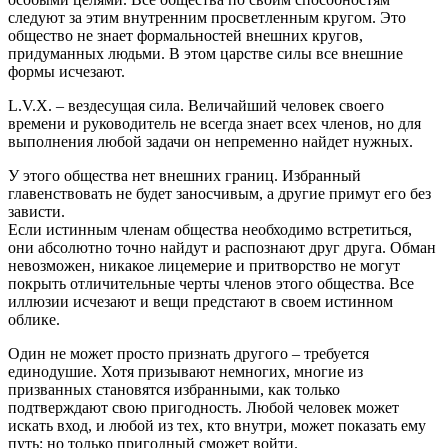
следуют за этим внутренним просветленным кругом. Это
общество не знает формальностей внешних кругов,
придуманных людьми. В этом царстве силы все внешние
формы исчезают.
L.V.X. – вездесущая сила. Величайший человек своего
времени и руководитель не всегда знает всех членов, но для
выполнения любой задачи он непременно найдет нужных.
У этого общества нет внешних границ. Избранный
главенствовать не будет заносчивым, а другие примут его без
зависти.
Если истинным членам общества необходимо встретиться,
они абсолютно точно найдут и распознают друг друга. Обман
невозможен, никакое лицемерие и притворство не могут
покрыть отличительные черты членов этого общества. Все
иллюзии исчезают и вещи предстают в своем истинном
облике.
Один не может просто признать другого – требуется
единодушие. Хотя призывают немногих, многие из
призванных становятся избранными, как только
подтверждают свою пригодность. Любой человек может
искать вход, и любой из тех, кто внутри, может показать ему
путь; но только пригодный сможет войти.