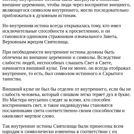
внешние церемонии, чтобы люди через восприятие внешнего,
являющегося символом внутреннего, могли последовательно
приближаться к духовным истинам.
Но внутренняя истина всегда открывалась тому, кто имел
исключительные способности к просветлению, и он
становился одиноким стражником изначального Завета,
Верховным жрецом Святилища.
При необходимости внутренние истины должны быть
облечены во внешние церемонии и символы. Вследствие
слабости людей, неспособных слышать Свет в Свете,
начинается внешний культ. Тем не менее, он всегда отображал
внутреннее, то есть, был символом истинного и Скрытого
таинства.
Внешний культ не был бы отделен от внутреннего, если бы не
слабость человека, который слишком легко теряет дух в букве.
Но Мастера неусыпно следят за всеми, кто способен
воспринимать свет, и такие индивидуумы становятся
посланниками света соответственно своим способностям и
оживляют мертвое слово.
Так внутренние истины Святилища были принесены всем
народам и символически изменены в соответствии с их