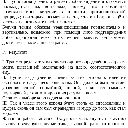
II. Пусть тогда ученик отрицает любое видение и откажется
наслаждаться им; во-первых, потому что несомненно
возможно иное видение в точности противоположной
природы; во-вторых, несмотря на то, что он Бог, он ещё и
человек на незначительной планетке.
Будучи таким образом уравновешенным горизонтально и
вертикально, возможно, при помощи либо подтверждения
либо отрицания всех этих вещей вместе, он сможет
достигнуть высочайшего транса.
IV. Результат
I. Транс определяется как экстаз одного определённого тракта
мозга, вызванный медитацией на идею, соответствующую
ему.
II. Пусть тогда ученик следит за тем, чтобы в идее не
оказалось и следа несовершенства. Она должна быть чистой,
уравновешенной, спокойной, полной, и во всех смыслах
подходящей для доминирования разума, как есть.
Словно в выборе короля для коронации.
III. Так и указы этого короля будут столь же справедливы и
мудры, сколь он сам был справедлив и мудр до того, как стал
королём.
Жизнь и работа мистика будут отражать (пусть и смутно)
высшую ведущую силу мистика, высший транс, которого он