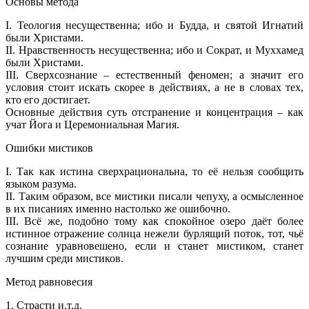
Основы метода
I. Теология несущественна; ибо и Будда, и святой Игнатий
были Христами.
II. Нравственность несущественна; ибо и Сократ, и Муххамед
были Христами.
III. Сверхсознание – естественный феномен; а значит его
условия стоит искать скорее в действиях, а не в словах тех,
кто его достигает.
Основные действия суть отстранение и концентрация – как
учат Йога и Церемониальная Магия.
Ошибки мистиков
I. Так как истина сверхрациональна, то её нельзя сообщить
языком разума.
II. Таким образом, все мистики писали чепуху, а осмысленное
в их писаниях именно настолько же ошибочно.
III. Всё же, подобно тому как спокойное озеро даёт более
истинное отражение солнца нежели бурлящий поток, тот, чьё
сознание уравновешено, если и станет мистиком, станет
лучшим среди мистиков.
Метод равновесия
1. Страсти и.т.д.