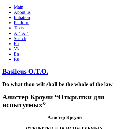
Main
About us
Initiation
Platform
Texts
A ∴ A ∴
Search
Fb
Vk
En
Ru
Basileus O.T.O.
Do what thou wilt shall be the whole of the law
Алистер Кроули “Открытки для
испытуемых”
Алистер Кроули
ОТКРЫТКИ ДЛЯ ИСПЫТУЕМЫХ